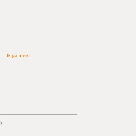
HELIJNE DE VRIES
o-founder Sugar Me
Ik ga mee!
25