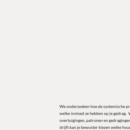
Je ervaart hoe iedere ontmoeting een oe
geleerd hebt en nog te leren hebt.
In 3 dagen systemisch wijzer dus !?
Na deze driedaagse keer je terug naar j
duidelijk begrip van systemisch werken
jouw gedrag en persoonlijk leiderschap
onmiddelijk kan gebruiken in je dagelij
We onderzoeken hoe de systemische pri
welke invloed ze hebben op je gedrag. 
overtuigingen, patronen en gedragingen
drijft kan je bewuster kiezen welke hou