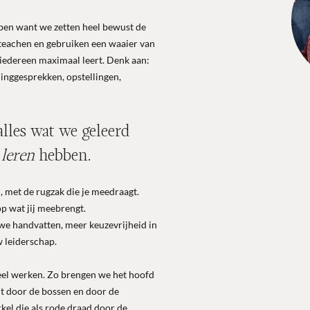
jpen want we zetten heel bewust de
t teachen en gebruiken een waaier van
edereen maximaal leert. Denk aan:
inggesprekken, opstellingen,
Drie dage
Tine en Die
alles wat we geleerd
dat! Dr
betekent
e
leren
hebben
.
rugzak verd
trekken. 
gedoe’ hel
, met de rugzak die je meedraagt.
rugzak wa
op wat jij meebrengt.
plek hebb
meer ruim
we handvatten, meer keuzevrijheid in
hoofd én 
w leiderschap.
misschien 
brengen di
el werken. Zo brengen we het hoofd
maanden l
ht door de bossen en door de
kel die als rode draad door de