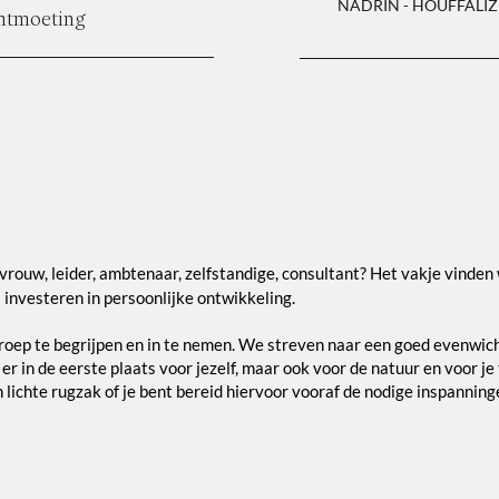
NAD
RIN - HOUFFALIZ
Ontmoeting
rouw, leider, ambtenaar, zelfstandige, consultant? Het vakje vinden 
 investeren in persoonlijke ontwikkeling.
n groep te begrijpen en in te nemen. We streven naar een goed evenwic
 er
in de eerste plaats
voor jezelf, maar ook voor de natuur en voor j
lichte rugzak of je bent bereid hiervoor vooraf de nodige inspanning