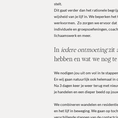
stelt.
Dit gaat verder dan het rationele begri
wijsheid van je lijf in. We beperken he
werkvormen. Zo zorgen we ervoor dat i
individuele en groepsoefeningen, coach
lichaamswerk en meer.
In
iedere ontmoeting
zit 
hebben en wat we nog t
We nodigen jou uit om vol in te stappen
En wij gaan natuurlijk ook helemaal in 
Na 3 dagen keer je weer terug met nieu
je handelen en een dieper beeld op jou
We combineren wandelen en residentie
en het lijf in beweging. We gaan op toc
verschillende stappen van de contactcir