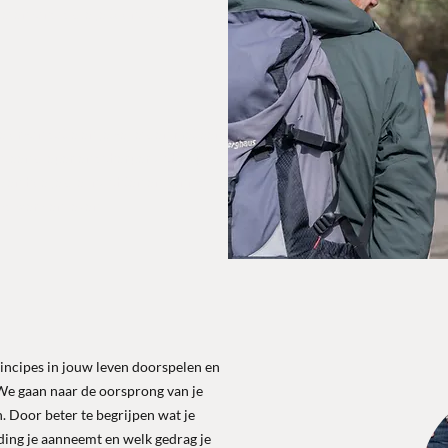
fenkans is die je toont wat je
e organisatie en je geliefden met een
, een dieper en scherper zicht op
 en hoe je die inzichten en kennis
ks werk en leven.
ncipes in jouw leven doorspelen en
We gaan naar de oorsprong van je
. Door beter te begrijpen wat je
ding je aanneemt en welk gedrag je