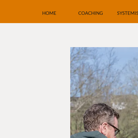
HOME
COACHING
SYSTEMI
ation
ening.
het mij op!?
en in alle systemen in je leven. Hoe
eem vandaag nog invloed op jou
diger kunt in bewegen
rag en dat van de ander triggert
en.