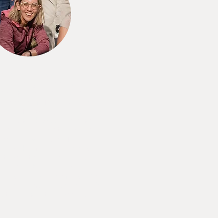
n er even tussenuit? Nee,
ter brengen veel meer dan
ie dagen samen op reis
 daarna met een andere
er het dagelijkse leven in
Een rugzak waar ‘je eigen
derder en lichter is. Een
ar nieuwe inzichten een
en gekregen. Meer rust,
te om te luisteren naar
lijf, een betere leider en
zelfs een beter mens. Dat
e drie dagen – voor mij 7
ater nog altijd voelbaar!