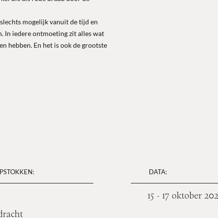
CAT
C
slechts mogelijk vanuit de tijd en
 In iedere ontmoeting zit alles wat
en hebben. En het is ook de grootste
APSTOKKEN:
DATA:
15 - 17 oktober 20
dracht