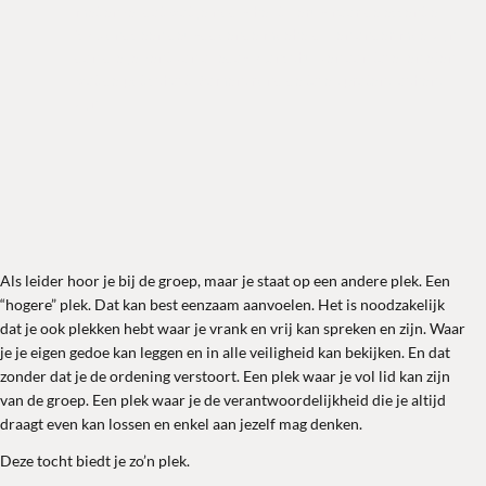
met enkel dat wat je nodig hebt. Terug naar de essentie.
's Avonds een deugddoende moeheid. Een ander moe-zijn
dan die je kent van alledag. Aanschuiven aan tafel en eten
wat de pot schaft. Samen, rond de tafel, praten, lachen,
zijn.
A
ls leider hoor je bij de groep, maar je staat op een andere plek. Een
“hogere” plek. Dat kan best eenzaam aanvoelen. Het is noodzakelijk
dat je ook plekken hebt waar je vrank en vrij kan spreken en zijn. Waar
je je eigen gedoe kan leggen en in alle veiligheid kan bekijken. En dat
zonder dat je de ordening verstoort. Een plek waar je vol lid kan zijn
van de groep. Een plek waar je de verantwoordelijkheid die je altijd
draagt even kan lossen en enkel aan jezelf mag denken.
Deze tocht biedt je zo’n plek.