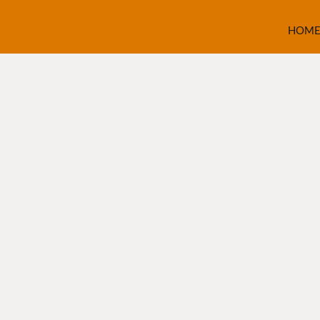
HOM
Infinite Hike
Je plek nog steviger innemen. Die plek ook beter begrijpen.
Daar gaan we voor.
We gidsen je door de bergen en we dalen met je af. Niet
alleen door de wilde natuur maar vooral op je persoonlijke
reis naar autonomer en authentieker zelfleiderschap.
Vijf dagen stappen in de prachtige bergen. Je lijf fysiek in
beweging. Stevige schoenen aan je voeten en een rugzak