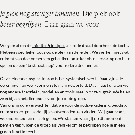
Je plek nog steviger in
nemen
. Die plek ook
beter begri
jpen
. Daar
gaa
n w
e voo
r.
We gebruiken de
Infinite Principles
als rode draad doorheen de tocht.
Met een specifieke focus op de plek van de leider. We werken met wat
er komt van deelnemers en gebruiken onze kennis en ervaring om in te
spelen op een “best next step” voor iedere deelnemer.
Onze leidende inspiratiebron is het systemisch werk. Daar zijn alle
oefeningen en werkvormen stevig in geworteld. Daarnaast dragen we
nog andere theorieën, modellen en tools mee in onze rugzak. We halen
ze erbij als het dienend is voor jou of de groep.
Van ons mag je verwachten dat we voor de nodige kadering, bedding
en proces zorgen zodat jij je antwoorden kan vinden. Wij gaan voor,
we ondersteunen en spiegelen. We starten waar jij op dit moment
bent en gebruiken de groep als vehikel om te begrijpen hoe je in een
groep functioneert.